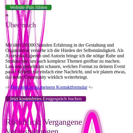
Website-Puls fühlen
Über mich
Mit über 20.000 Stunden Erfahrung in der Gestaltung und
Organisation verstehe ich die Hürden der Selbstständigkeit. Als
Ayurveda-Expertin und Autorin bringe ich die nötige Ruhe und
Struktur mit, um auch komplexe Themen greifbar zu machen.
Lass uns gemeinsam schauen, welches Format zu deinem Event
passt! Schreib mir einfach eine Nachricht, und wir planen etwas,
das deine Community wirklich weiterbringt.
->
Hier geht es zu meinem Kontaktformular
<-
Jetzt kostenfreies Erstgespräch buchen
Rückblick: Vergangene
Veranstaltungen