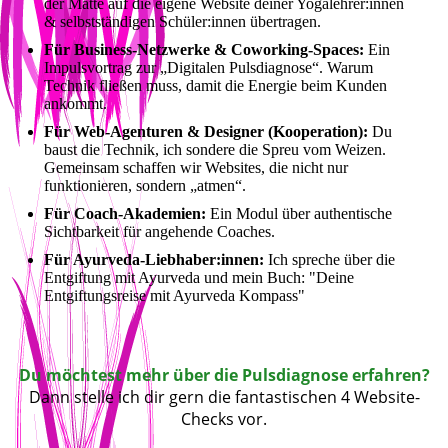
der Matte auf die eigene Website deiner Yogalehrer:innen
& selbstständigen Schüler:innen übertragen.
Für Business-Netzwerke & Coworking-Spaces:
Ein
Impulsvortrag zur „Digitalen Pulsdiagnose“. Warum
Technik fließen muss, damit die Energie beim Kunden
ankommt.
Für Web-Agenturen & Designer (Kooperation):
Du
baust die Technik, ich sondere die Spreu vom Weizen.
Gemeinsam schaffen wir Websites, die nicht nur
funktionieren, sondern „atmen“.
Für Coach-Akademien:
Ein Modul über authentische
Sichtbarkeit für angehende Coaches.
Für Ayurveda-Liebhaber:innen:
Ich spreche über die
Entgiftung mit Ayurveda und mein Buch: "Deine
Entgiftungsreise mit Ayurveda Kompass"
Du möchtest mehr über die Pulsdiagnose erfahren?
Dann stelle ich dir gern die fantastischen 4 Website-
Checks vor.