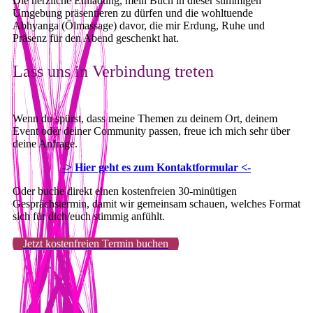
Die herzliche Einladung, mein Buch in dieser stimmigen
Umgebung präsentieren zu dürfen und die wohltuende
Abhyanga (Ölmassage) davor, die mir Erdung, Ruhe und
Präsenz für den Abend geschenkt hat.
Lass uns in Verbindung treten
Wenn du spürst, dass meine Themen zu deinem Ort, deinem
Event oder deiner Community passen, freue ich mich sehr über
deine Anfrage.
-> Hier geht es zum Kontaktformular <-
Oder buche direkt einen kostenfreien 30-minütigen
Gesprächstermin, damit wir gemeinsam schauen, welches Format
sich für dich/euch stimmig anfühlt.
Jetzt kostenfreien Termin buchen