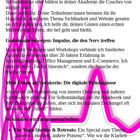
Selbstständige oder bildest in deiner Akademie die Coaches von
morgen aus?
Dann weißt du: Deine Teilnehmer:innen brennen für ihr
Handwerk, aber beim Thema Sichtbarkeit und Website geraten
sie oft ins Stocken. Ich helfe dir, deinen Gästen einen echten
Mehrwert zu bieten, der tief geht und bleibt.
Gemeinsam bewegen: Impulse, die den Nerv treffen
In meinen Vorträgen und Workshops verbinde ich fundiertes
Ayurveda-Wissen mit über 20 Jahren Erfahrung in
Mediengestaltung, Office Management und E-Commerce. Ich
spreche kein „Fach-Chinesisch“, sondern die Sprache der
Macher:innen.
Mein Fokus als Speakerin: Die digitale Pulsdiagnose
Ich mache die Verbindung von innerer Ordnung und äußerer
Sichtbarkeit erlebbar. Für Selbstständige, die ihr Handwerk und
ihre Dienstleistung lieben, aber sich im digitalen Dschungel oft
unwohl oder „falsch“ fühlen.
So können wir zusammenarbeiten:
Für Yoga-Studios & Retreats:
Ein Special zum Thema
„Inneres Leuchten, äußere Präsenz“. Wie wir die Klarheit