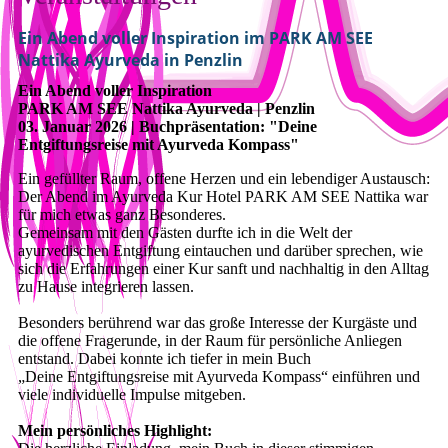
Ein Abend voller Inspiration im PARK AM SEE
Nattika Ayurveda in Penzlin
Ein Abend voller Inspiration
PARK AM SEE Nattika Ayurveda | Penzlin
03. Januar 2026 | Buchpräsentation: "Deine
Entgiftungsreise mit Ayurveda Kompass"
Ein gefüllter Raum, offene Herzen und ein lebendiger Austausch:
Der Abend im Ayurveda Kur Hotel PARK AM SEE Nattika war
für mich etwas ganz Besonderes.
Gemeinsam mit den Gästen durfte ich in die Welt der
ayurvedischen Entgiftung eintauchen und darüber sprechen, wie
sich die Erfahrungen einer Kur sanft und nachhaltig in den Alltag
zu Hause integrieren lassen.
Besonders berührend war das große Interesse der Kurgäste und
die offene Fragerunde, in der Raum für persönliche Anliegen
entstand. Dabei konnte ich tiefer in mein Buch
„Deine Entgiftungsreise mit Ayurveda Kompass“ einführen und
viele individuelle Impulse mitgeben.
Mein persönliches Highlight: