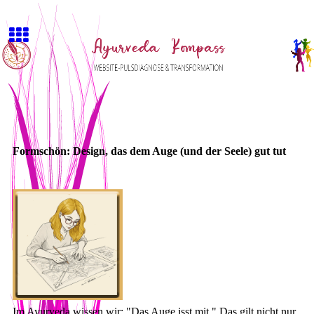
Formschön: Design, das dem Auge (und der Seele) gut tut
Im Ayurveda wissen wir: "Das Auge isst mit." Das gilt nicht nur