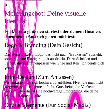
Mein Angebot: Deine visuelle
Identität
Egal, ob du ganz neu startest oder deinem Business
einen neuen Anstrich geben möchtest:
Logo & Branding (Dein Gesicht)
Das Herzstück. Ein Logo, das nicht nach "Baukasten" aussieht,
sondern deine Einzigartigkeit ausdrückt. Dazu Schriften und
Farben, die zusammenpassen wie Ghee und Reis. Ich berate dich
gern.
Print-Design (Zum Anfassen)
Visitenkarten, die sich hochwertig anfühlen. Flyer, die man nicht
wegwirft, sondern gerne aufhebt. Gutscheine, die Vorfreude
wecken. Du erhältst eine hochwertige Empfehlung, die deine
Wertigkeit unterstreichen.
Online Elemente (Für Social Media)