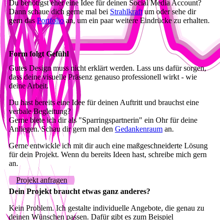
Du benötigst eher eine Idee für deinen Social Media Account?
Dann schaue dich gerne mal bei
Strahlkraft
um oder sehe dir
gern das
Portfolio
an, um ein paar weitere Eindrücke zu erhalten.
Form folgt Gefühl
Gutes Design muss nicht erklärt werden. Lass uns dafür sorgen,
dass deine visuelle Präsenz genauso professionell wirkt - wie
deine Arbeit.
Du hast bereits eine Idee für deinen Auftritt und brauchst eine
verbale Begleitung?
Gerne biete ich dir als "Sparringspartnerin" ein Ohr für deine
Anliegen. Schau dir gern mal den
Gedankenraum
an.
Gerne entwickle ich mit dir auch eine maßgeschneiderte Lösung
für dein Projekt. Wenn du bereits Ideen hast, schreibe mich gern
an.
Projekt anfragen
Dein Projekt braucht etwas ganz anderes?
Kein Problem. Ich gestalte individuelle Angebote, die genau zu
deinen Wünschen passen. Dafür gibt es zum Beispiel