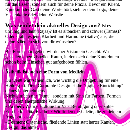
für das Essen, sondern auch für deine Praxis. Bevor ein Klient,
Kund:in oder Gast deine Worte hört, sieht er dein Logo, deine
Visitenkarte oder deine Website.
Was sendet dein aktuelles Design aus?
Ist es
unruhig und laut (Rajas)? Ist es altbacken und schwer (Tamas)?
Oder strahlt es jene Klarheit und Harmonie (Sattva) aus, die
deine Klienten sich von dir wünschen?
Bei Formschön geben wir deiner Vision ein Gesicht. Wir
gestalten einen visuellen Raum, in dem sich deine Kund:innen
schon beim Hinsehen gut aufgehoben fühlen.
Ästhetik ist auch eine Form von Medizin
Du weißt wahrscheinlich, wie wichtig die Umgebung für eine
Heilung ist. Dein Corporate Design ist die "digitale Einrichtung"
deines Unternehmens.
Nicht einfach nur "bunt", sondern mit Sinn für Farben, Formen
und deren energetische Wirkung:
•
Farben:
Warme Erdtöne für Vata-Beruhigung oder kühle
Frische für Pitta-Klarheit? Wir finden die Palette, die zu deinem
Angebot passt.
• Formen
: Organische, fließende Linien statt harter Kanten.
Design, das atmet.