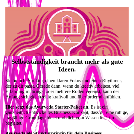
Selbstständigkeit braucht mehr als gute
Ideen.
Sie braucht Struktur, einen klaren Fokus und einen Rhythmus,
der zu dir passt. Gerade dann, wenn du kreativ arbeitest, viel
Erfahrung mitbringst oder mehrere Rollen vereinst, kann der
Anfang sich gleichzeitig kraftvoll und überfordernd anfühlen.
Hier setzt das Ayurveda Starter-Paket an.
Es ist ein
ganzheitlich entwickeltes Business-Konzept, dass dir eine ruhige,
tragfähige Grundlage bietet und dich vom Wissen ins Tun
begleitet.
Ayurveda als Strukturprinzip für dein Business